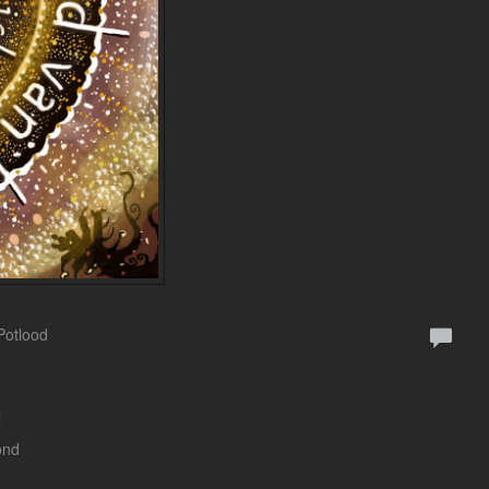
 Potlood
l
ond