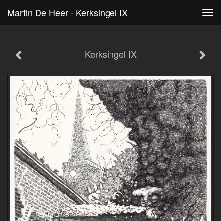
Martin De Heer - Kerksingel IX
Tog
navi
Kerksingel IX